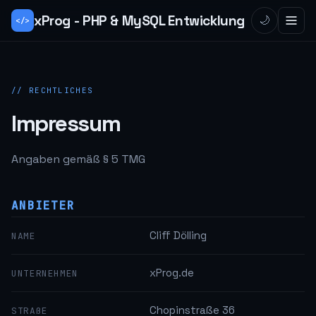
xProg - PHP & MySQL Entwicklung
🌙
</>
// RECHTLICHES
Impressum
Angaben gemäß § 5 TMG
ANBIETER
Cliff Dölling
NAME
xProg.de
UNTERNEHMEN
Chopinstraße 36
STRAßE